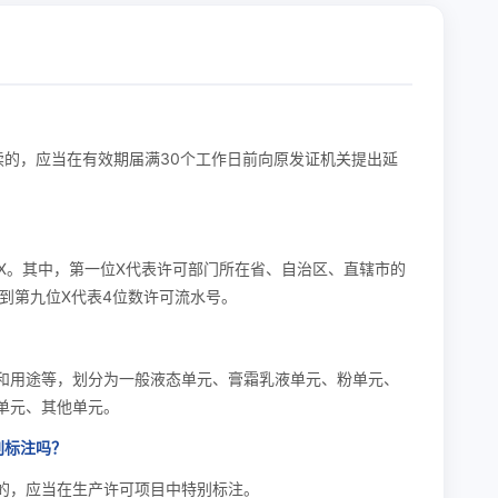
续的，应当在有效期届满30个工作日前向原发证机关提出延
XX。其中，第一位X代表许可部门所在省、自治区、直辖市的
到第九位X代表4位数许可流水号。
和用途等，划分为一般液态单元、膏霜乳液单元、粉单元、
单元、其他单元。
别标注吗？
的，应当在生产许可项目中特别标注。