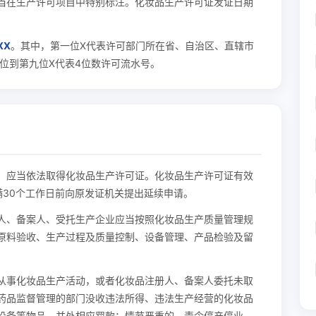
当在生产许可项目中特别标注。化妆品生产许可证发证日期
XX
。其中，第一位X代表许可部门所在省、自治区、直辖市
位到第九位X代表4位数许可流水号。
，应当依法取得化妆品生产许可证。化妆品生产许可证有效
满30个工作日前向原发证机关提出延续申请。
人、备案人、受托生产企业应当按照化妆品生产质量管理规
原料验收、生产过程及质量控制、设备管理、产品检验及留
从事化妆品生产活动，或者化妆品注册人、备案人委托未取
药品监督管理的部门没收违法所得、违法生产经营的化妆品
设备等物品，并处相应罚款；情节严重的，责令停产停业、