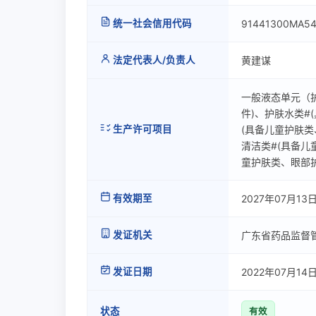
统一社会信用代码
91441300MA5
法定代表人/负责人
黄建谋
一般液态单元（
件)、护肤水类#
生产许可项目
(具备儿童护肤
清洁类#(具备儿
童护肤类、眼部
有效期至
2027年07月13
发证机关
广东省药品监督
发证日期
2022年07月14
状态
有效