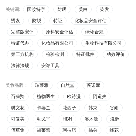
关键词:
国妆特字
防晒
美白
染发
烫发
防脱
特证
化妆品安全评估
完整版安评
原料安全评估
绿翊合规
特证代办
化妆品有限公司
生物科技有限公司
第三方机构
检验检测
特证批件
功效评价
法律法规
安评工具
美妆品牌：
珀莱雅
自然堂
薇诺娜
百雀羚
植物医生
欧诗漫
阿道夫
樊文花
卡姿兰
花西子
韩束
谷雨
可复美
毛戈平
HBN
溪木源
滋源
佰草集
黛莱皙
珂拉琪
橘朵
蜂花