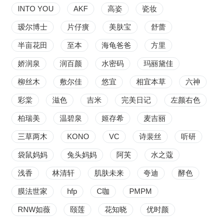
INTO YOU
AKF
高姿
瓷妆
瑷尔博士
片仔癀
美肤宝
舒蕾
半亩花田
至本
海龟爸爸
方里
娇润泉
润百颜
水密码
玛丽黛佳
柳丝木
敷尔佳
悠宜
相宜本草
六神
彩棠
滋色
吉米
完美日记
左颜右色
柏瑞美
温碧泉
姬存希
麦吉丽
三草两木
KONO
VC
诗裴丝
听研
袋鼠妈妈
兔头妈妈
阿芙
水之蔻
浅香
林清轩
肌肤未来
夸迪
酵色
膜法世家
hfp
C咖
PMPM
RNW如薇
颐莲
花知晓
优时颜