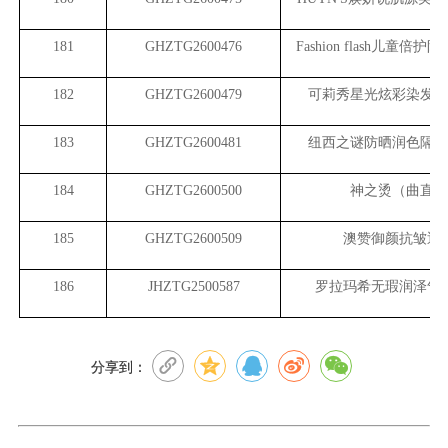
181
GHZTG2600476
Fashion flash
儿童倍护防晒乳
182
GHZTG2600479
可莉秀星光炫彩染发膏
183
GHZTG2600481
纽西之谜防晒润色隔离
184
GHZTG2600500
神之烫（曲直）
185
GHZTG2600509
澳赞御颜抗皱透
186
JHZTG2500587
罗拉玛希无瑕润泽气垫
分享到：