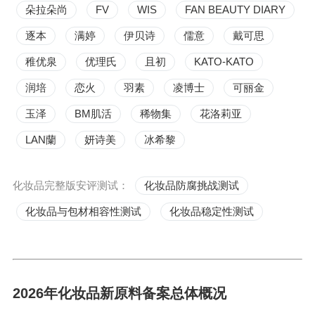
朵拉朵尚
FV
WIS
FAN BEAUTY DIARY
逐本
满婷
伊贝诗
儒意
戴可思
稚优泉
优理氏
且初
KATO-KATO
润培
恋火
羽素
凌博士
可丽金
玉泽
BM肌活
稀物集
花洛莉亚
LAN蘭
妍诗美
冰希黎
化妆品完整版安评测试：
化妆品防腐挑战测试
化妆品与包材相容性测试
化妆品稳定性测试
2026年化妆品新原料备案总体概况