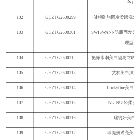
色）
102
GHZTG2600299
健根防脱固发柔顺洗发露
103
GHZTG2600301
SWISWANN
防脱固发柔
理型）
104
GHZTG2600312
艳嫩水润美白隔离防晒喷雾SP
105
GHZTG2600313
艾君美白滋润
106
GHZTG2600314
Luckyfine
美白素
107
GHZTG2600315
NUINUI
轻柔美
108
GHZTG2600316
瑞缇妍美白精
109
GHZTG2600317
瑞缇妍透亮美白