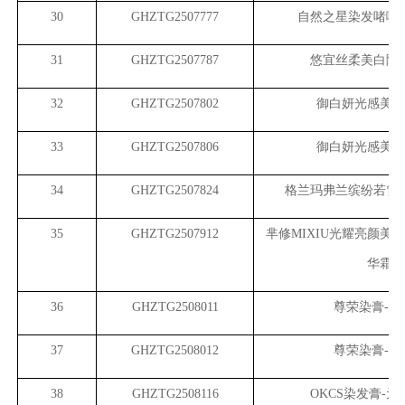
30
GHZTG2507777
自然之星染发啫喱
31
GHZTG2507787
悠宜丝柔美白隔
32
GHZTG2507802
御白妍光感美白
33
GHZTG2507806
御白妍光感美白
34
GHZTG2507824
格兰玛弗兰缤纷若雪
35
GHZTG2507912
芈修MIXIU光耀亮颜美
华霜
36
GHZTG2508011
尊荣染膏-黑
37
GHZTG2508012
尊荣染膏-橙
38
GHZTG2508116
OKCS
染发膏-元