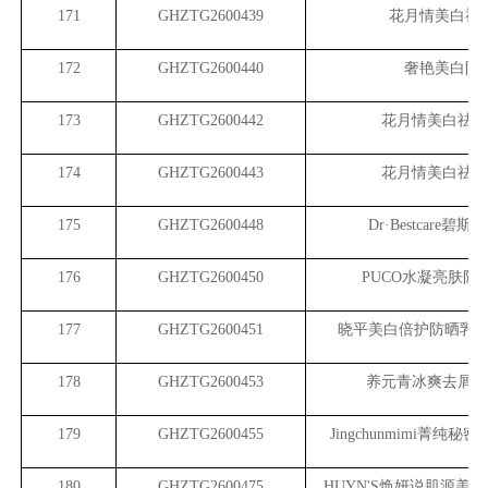
171
GHZTG2600439
花月情美白祛
172
GHZTG2600440
奢艳美白防
173
GHZTG2600442
花月情美白祛斑
174
GHZTG2600443
花月情美白祛斑
175
GHZTG2600448
Dr
·Bestcare碧
176
GHZTG2600450
PUCO
水凝亮肤防
177
GHZTG2600451
晓平美白倍护防晒乳SPF5
178
GHZTG2600453
养元青冰爽去屑防
179
GHZTG2600455
Jingchunmimi
菁纯秘密
180
GHZTG2600475
HUYN'S
焕妍说肌源美白