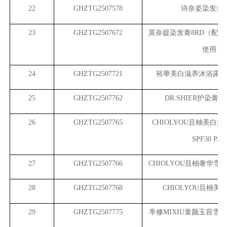
22
GHZTG2507578
诗奈姿染发膏（
23
GHZTG2507672
莫奈媞染发膏8RD（配合
使用）
24
GHZTG2507721
裕華美白滋养沐浴露（
25
GHZTG2507762
DR.SHIER
护染膏（
26
GHZTG2507765
CHIOLYOU
且柚美白清
SPF30 PA+
27
GHZTG2507766
CHIOLYOU
且柚奢华雪
28
GHZTG2507768
CHIOLYOU
且柚美
29
GHZTG2507775
芈修MIXIU童颜玉容雪