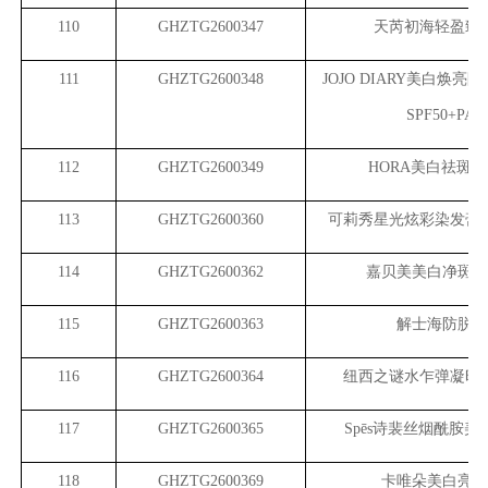
110
GHZTG2600347
天芮初海轻盈臻
111
GHZTG2600348
JOJO DIARY
美白焕亮防
SPF50+PA+
112
GHZTG2600349
HORA
美白祛斑修
113
GHZTG2600360
可莉秀星光炫彩染发膏
114
GHZTG2600362
嘉贝美美白净斑特
115
GHZTG2600363
解士海防脱精
116
GHZTG2600364
纽西之谜水乍弹凝时
117
GHZTG2600365
Sp
ēs诗裴丝烟酰胺美
118
GHZTG2600369
卡唯朵美白亮肤