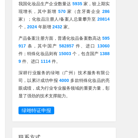
我国化妆品生产企业数量达
5935
家，较上期实
现增长，其中新增
570
家（含牙膏企业
286
家）；化妆品注册人/备案人总量攀升至
20814
个，
2024
年新增
2432
家。
产品备案注册方面，普通化妆品备案数高达
595
917
条，其中国产
582857
件、进口
13060
件；特殊化妆品则有
15003
个，包含国产
1388
9
件、进口
1114
件。
深耕行业服务的绿翊（广州）技术服务有限公
司，以累计成功申报
4000
多款特殊化妆品的亮
眼成绩，成为行业专业服务领域的重要力量，彰
显了强劲的技术支撑能力。
绿翊特证申报
联系方式