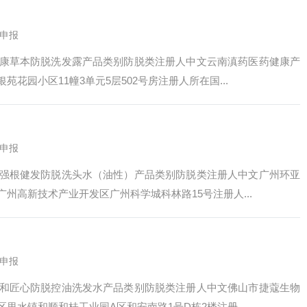
申报
康草本防脱洗发露产品类别防脱类注册人中文云南滇药医药健康产
园小区11幢3单元5层502号房注册人所在国...
申报
强根健发防脱洗头水（油性）产品类别防脱类注册人中文广州环亚
州高新技术产业开发区广州科学城科林路15号注册人...
申报
和匠心防脱控油洗发水产品类别防脱类注册人中文佛山市捷蔻生物
水镇和顺和桂工业园A区和安南路1号D栋2楼注册...