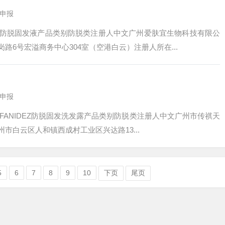
申报
防脱固发液产品类别防脱类注册人中文广州爱肤宜生物科技有限公
6号宏溢商务中心304室（空港白云）注册人所在...
申报
 FANIDEZ防脱固发洗发露产品类别防脱类注册人中文广州市传祺天
白云区人和镇西成村工业区兴达路13...
5
6
7
8
9
10
下页
尾页