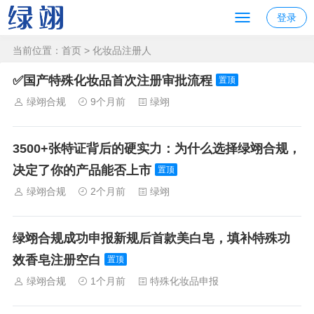
登录
当前位置：
首页
> 化妆品注册人
✅国产特殊化妆品首次注册审批流程
置顶
绿翊合规
9个月前
绿翊
3500+张特证背后的硬实力：为什么选择绿翊合规，
决定了你的产品能否上市
置顶
绿翊合规
2个月前
绿翊
绿翊合规成功申报新规后首款美白皂，填补特殊功
效香皂注册空白
置顶
绿翊合规
1个月前
特殊化妆品申报