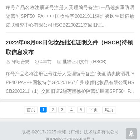
序号产品名称注册证号注册人受理编号备注1一品莲多重防晒
隔离乳SPF50+PA++++国妆特字20221911深圳媛医生斑痘敏
皮肤研究中心有限公司HSCB2200221交回旧证...
2022年08月08日化妆品批准证明文件（HSCB)待领
取信息发布
绿翊合规
4年前
批准证明文件（HSCB)
序号产品名称注册证号注册人受理编号备注1美画清爽防晒乳 S
PF40 PA+++国妆特字G20201867广州臻颜化妆品有限公司HS
CB2200211（1）交回旧证2黛莲娜修护隔离防晒露SPF50+ P...
首页
1
2
3
4
5
下页
尾页
版权 ©2017-2025 绿翊（广州）技术服务有限公司
粤ICP备2023059488号-1